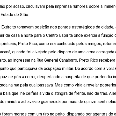
 Não por acaso, circulavam pela imprensa rumores sobre a iminê
 Estado de Sítio.
 Exército tomavam posição nos pontos estratégicos da cidade, J
sair de casa a noite para o Centro Espírita onde exercia a funçã
pirituais, Preto Rico, como era conhecido pelos amigos, retorna
canã, quando foi alvejado pelo disparo de uma arma carregada
eito, ao ingressar na Rua General Canabarro, Preto Rico receber
rgento que participava da ocupação militar. De acordo com a versã
rapaz se pôs a correr, despertando a suspeita de que pretendia in
izada na rua pela qual passava. Mas como viria a revelar poster
a bala que lhe ceifara a vida o atingira de frente, não de trás. A
do ministro achava-se guarnecida por mais de quinze sentinelas.
o foram mortos com um tiro no peito, disparado por agentes do 