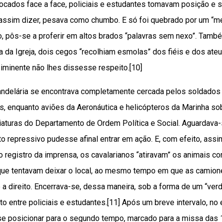
locados face a face, policiais e estudantes tomavam posição 
r assim dizer, pesava como chumbo. E só foi quebrado por um “m
co, pôs-se a proferir em altos brados “palavras sem nexo”. Tamb
a da Igreja, dois cegos “recolhiam esmolas” dos fiéis e dos at
 iminente não lhes dissesse respeito.[10]
 Candelária se encontrava completamente cercada pelos soldados d
ais, enquanto aviões da Aeronáutica e helicópteros da Marinha s
viaturas do Departamento de Ordem Política e Social. Aguardav
o repressivo pudesse afinal entrar em ação. E, com efeito, assim
 o registro da imprensa, os cavalarianos “atiravam” os animais co
ue tentavam deixar o local, ao mesmo tempo em que as camio
 a direito. Encerrava-se, dessa maneira, sob a forma de um “ver
o entre policiais e estudantes.[11] Após um breve intervalo, no 
e posicionar para o segundo tempo, marcado para a missa das 