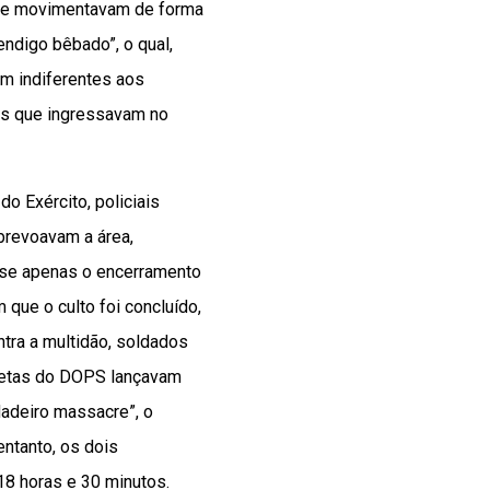
e se movimentavam de forma
endigo bêbado”, o qual,
ém indiferentes aos
eus que ingressavam no
o Exército, policiais
obrevoavam a área,
a-se apenas o encerramento
 que o culto foi concluído,
ntra a multidão, soldados
netas do DOPS lançavam
dadeiro massacre”, o
entanto, os dois
18 horas e 30 minutos.