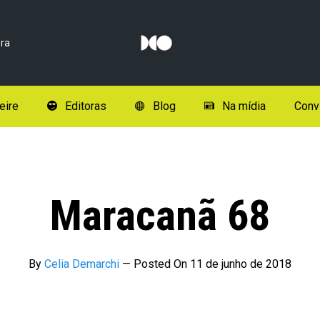
ra
eire
Editoras
Blog
Na mídia
Conv
Maracanã 68
By
Celia Demarchi
—
Posted On
11 de junho de 2018