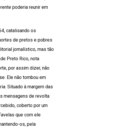
rente poderia reunir em
64, catalisando os
mortes de pretos e pobres
orial jornalístico, mas tão
de Preto Rico, nota
rte, por assim dizer, não
nse. Ele não tombou em
ária. Situado à margem das
, as mensagens de revolta
rcebido, coberto por um
 favelas que com ele
 mantendo-os, pela