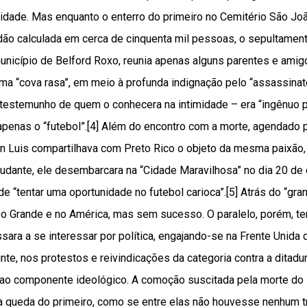
idade. Mas enquanto o enterro do primeiro no Cemitério São João
idão calculada em cerca de cinquenta mil pessoas, o sepultame
município de Belford Roxo, reunia apenas alguns parentes e ami
uma “cova rasa”, em meio à profunda indignação pelo “assassinat
testemunho de quem o conhecera na intimidade – era “ingênuo po
penas o “futebol”.[4] Além do encontro com a morte, agendado pe
on Luis compartilhava com Preto Rico o objeto da mesma paixão
studante, ele desembarcara na “Cidade Maravilhosa” no dia 20 d
de “tentar uma oportunidade no futebol carioca”.[5] Atrás do “gra
po Grande e no América, mas sem sucesso. O paralelo, porém, ter
sara a se interessar por política, engajando-se na Frente Unida
nte, nos protestos e reivindicações da categoria contra a ditadur
m ao componente ideológico. A comoção suscitada pela morte do
 a queda do primeiro, como se entre elas não houvesse nenhum 