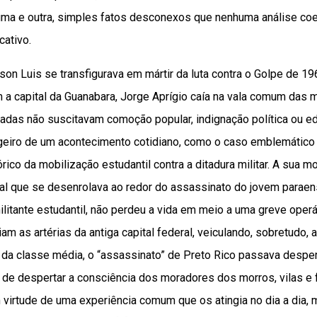
 uma e outra, simples fatos desconexos que nenhuma análise coe
ativo.
n Luis se transfigurava em mártir da luta contra o Golpe de 19
 a capital da Guanabara, Jorge Aprígio caía na vala comum das 
tadas não suscitavam comoção popular, indignação política ou edit
eiro de um acontecimento cotidiano, como o caso emblemático 
ico da mobilização estudantil contra a ditadura militar. A sua mo
ual que se desenrolava ao redor do assassinato do jovem parae
litante estudantil, não perdeu a vida em meio a uma greve oper
iam as artérias da antiga capital federal, veiculando, sobretudo
 da classe média, o “assassinato” de Preto Rico passava despe
z de despertar a consciência dos moradores dos morros, vilas e
 virtude de uma experiência comum que os atingia no dia a dia,