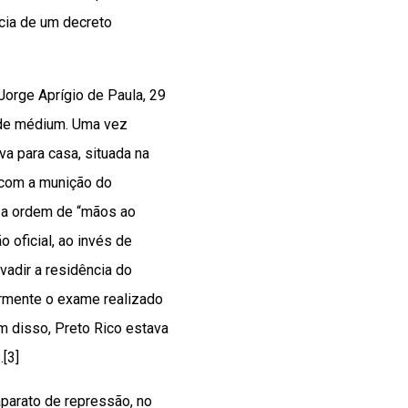
ncia de um decreto
orge Aprígio de Paula, 29
o de médium. Uma vez
va para casa, situada na
 com a munição do
a a ordem de “mãos ao
o oficial, ao invés de
vadir a residência do
iormente o exame realizado
lém disso, Preto Rico estava
[3]
aparato de repressão, no