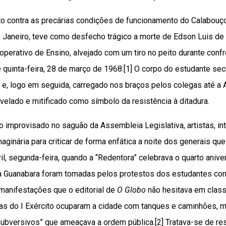
o contra as precárias condições de funcionamento do Calabouço,
e Janeiro, teve como desfecho trágico a morte de Edson Luis de
operativo de Ensino, alvejado com um tiro no peito durante confro
e quinta-feira, 28 de março de 1968.[1] O corpo do estudante sec
a e, logo em seguida, carregado nos braços pelos colegas até a 
velado e mitificado como símbolo da resistência à ditadura.
io improvisado no saguão da Assembleia Legislativa, artistas, int
ginária para criticar de forma enfática a noite dos generais que
ril, segunda-feira, quando a “Redentora” celebrava o quarto aniver
da Guanabara foram tomadas pelos protestos dos estudantes con
manifestações que o editorial de
O Globo
não hesitava em classi
as do I Exército ocuparam a cidade com tanques e caminhões, m
 subversivos” que ameaçava a ordem pública.[2] Tratava-se de re