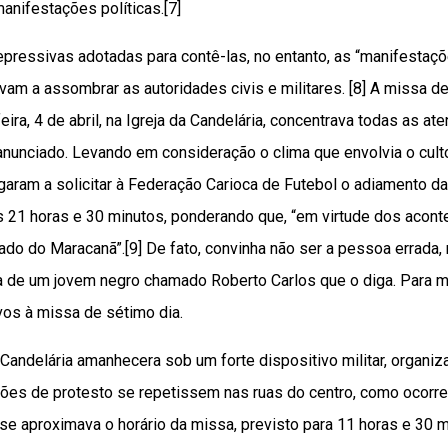
manifestações políticas.[7]
pressivas adotadas para contê-las, no entanto, as “manifestaç
am a assombrar as autoridades civis e militares. [8] A missa d
eira, 4 de abril, na Igreja da Candelária, concentrava todas as a
nunciado. Levando em consideração o clima que envolvia o culto 
aram a solicitar à Federação Carioca de Futebol o adiamento da 
 21 horas e 30 minutos, ponderando que, “em virtude dos acont
tado do Maracanã”.[9] De fato, convinha não ser a pessoa errada, 
a de um jovem negro chamado Roberto Carlos que o diga. Para 
ivos à missa de sétimo dia.
da Candelária amanhecera sob um forte dispositivo militar, organ
ões de protesto se repetissem nas ruas do centro, como ocorre
 se aproximava o horário da missa, previsto para 11 horas e 30 