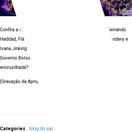
Confira a
integra
da mesa que reuniu Celso Amorim, Fernando
Haddad, Flávio Dino, Erica Malunguinho, Maria Amalia Andery e
Ivana Jinkings (mediação) e superlotou o teatro da PUC:
Governo Bolsonaro: como o Brasil vai superar essa
encruzilhada?
(Gravação da Apropuc SP para o Facebook).
Categories
blog do salao