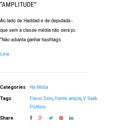
“AMPLITUDE”
Ao lado de Haddad e de deputada do Psol, Flávio Dino avalia
que sem a classe média não será possível sair da defensiva.
“Não adianta ganhar hashtags
Leia.
Categories
Na Mídia
Tags
Flavio Dino
,
frente ampla
,
V Salão do Livro
Político
Share