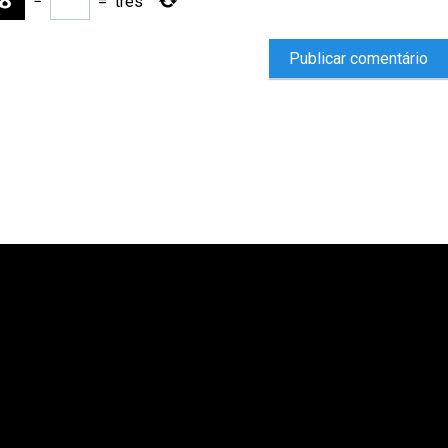
−
=
três