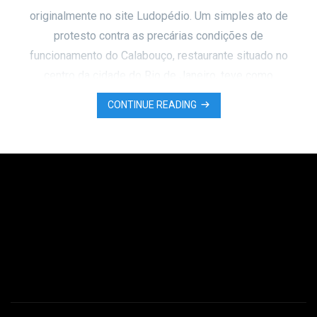
originalmente no site Ludopédio. Um simples ato de
protesto contra as precárias condições de
funcionamento do Calabouço, restaurante situado no
centro da cidade do Rio de Janeiro, teve como
desfecho trágico a morte de Edson Luis de Lima
CONTINUE READING
Souto, jovem de 16 anos, aluno do Instituto
Cooperativo de Ensino, alvejado com um …