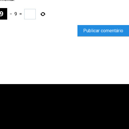
−
9
=