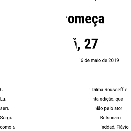
Salão começa
amanhã, 27
By
Celia Demarchi
—
Posted On
26 de maio de 2019
O embaixador Celso Amorim, ex-ministro de Dilma Rousseff e
Lula, participa da mesa de abertura desta quinta edição, que
será precedida da leitura de carta de Lula ao Salão pelo ator
Sérgio Mamberti. Amorim está na mesa Governo Bolsonaro:
como superar essa encruzilhada, com Fernando Haddad, Flávio