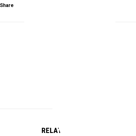
Share
ABOUT THE AUTHOR
Celia Demarchi
RELATED POSTS