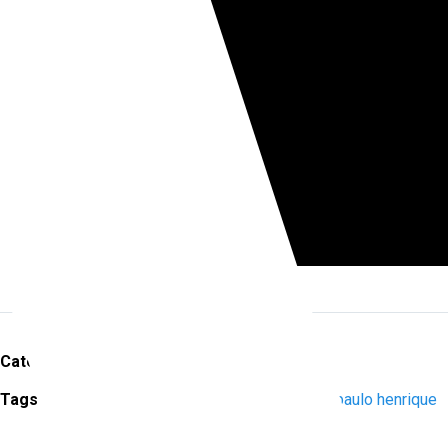
Categories
blog do salao
Tags
direito
,
exceção
,
Golpe
,
judiciario
,
paulo henrique
amorim
,
Rafael Valim