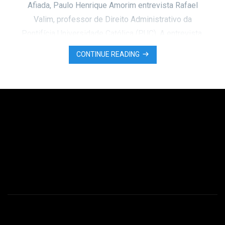
Afiada, Paulo Henrique Amorim entrevista Rafael
Valim, professor de Direito Administrativo da
Pontifícia Universidade Católica (PUC). A entrevista,
em três blocos, fala sobre o lawfare – a utilização do
CONTINUE READING
direito como arma política – e a contribuição deste
para a criação …