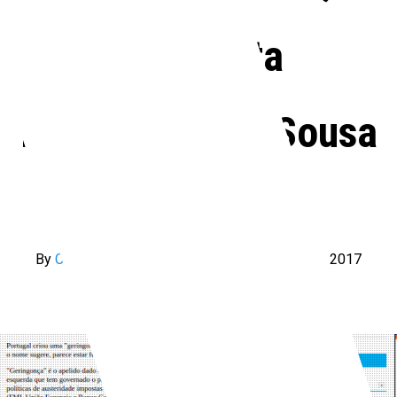
entrevista
Boaventura de Sousa
Santos
By
Celia Demarchi
—
Posted On
28 de junho de 2017