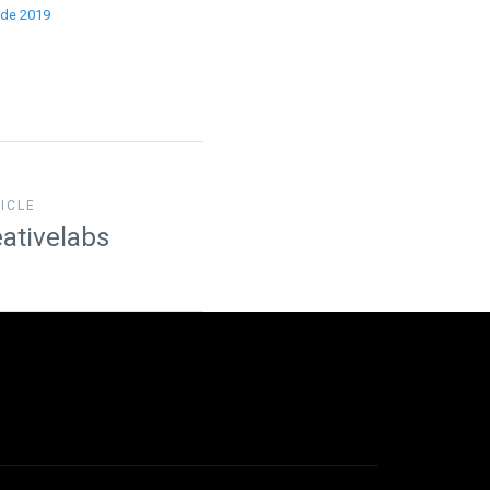
 de 2019
ICLE
ativelabs