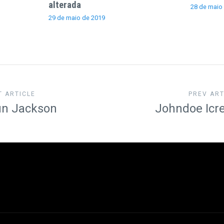
alterada
28 de maio
29 de maio de 2019
T ARTICLE
PREV ART
n Jackson
Johndoe Icre