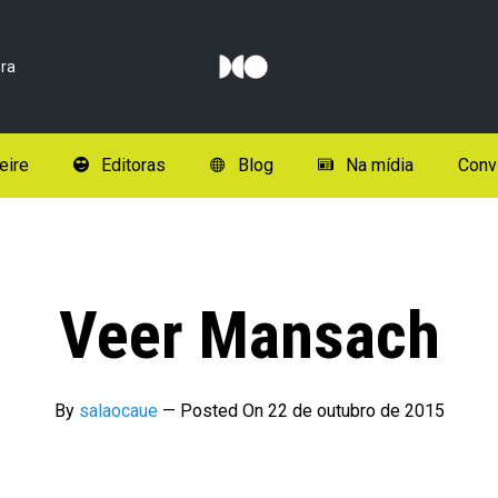
ra
eire
Editoras
Blog
Na mídia
Conv
Veer Mansach
By
salaocaue
—
Posted On
22 de outubro de 2015