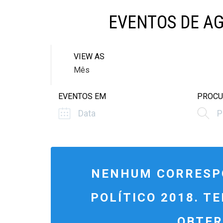
EVENTOS DE A
VIEW AS
Mês
E
V
EVENTOS EM
PROCU
E
N
T
V
NENHUM CORRESPO
I
E
POLÍTICO 2018. T
W
OBTER