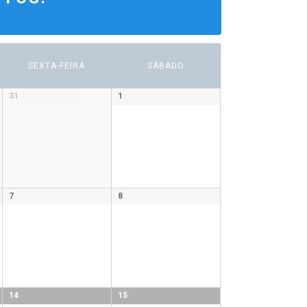
SEXTA-FEIRA
SÁBADO
31
1
7
8
14
15