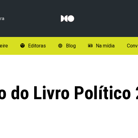
ra
eire
Editoras
Blog
Na mídia
Conv
o do Livro Político