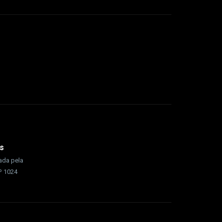
s
rada pela
nº 1024