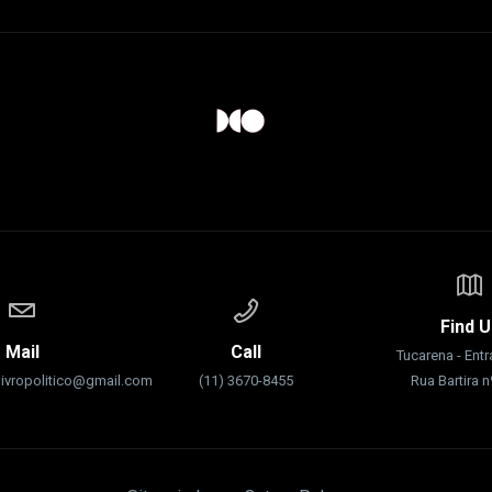
Find U
Mail
Call
Tucarena - Ent
livropolitico@gmail.com
(11) 3670-8455
Rua Bartira 