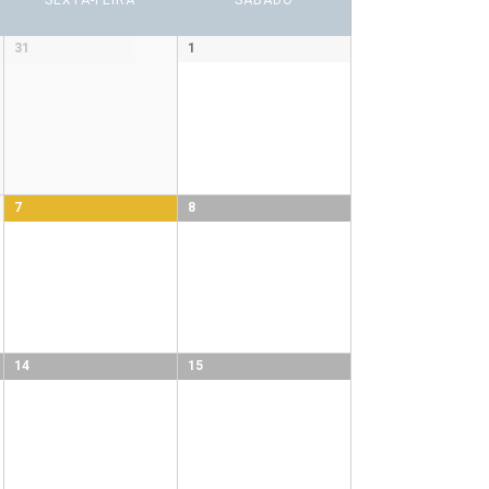
SEXTA-FEIRA
SÁBADO
31
1
7
8
14
15