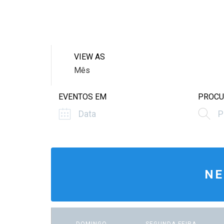
VIEW AS
Mês
E
V
EVENTOS EM
PROCU
E
N
T
V
NE
I
E
W