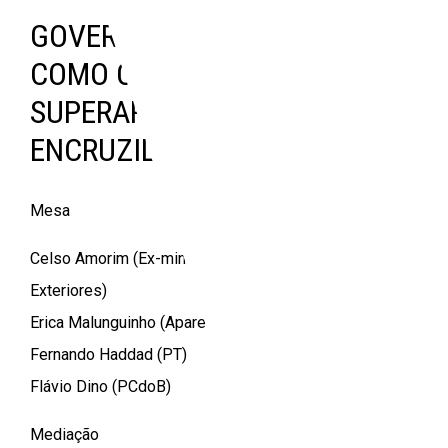
GOVERNO BOLSONARO –
COMO O BRASIL PODE
SUPERAR ESSA
ENCRUZILHADA?
Mesa
Celso Amorim (Ex-ministro das Relações
Exteriores)
Erica Malunguinho (Aparelha Luzia e PSOL)
Fernando Haddad (PT)
Flávio Dino (PCdoB)
Mediação