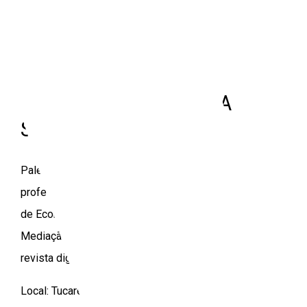
DEMOCRATIZAR A
DEMOCRACIA:
CONFERÊNCIA COM
BOAVENTURA DE SOUSA
SANTOS
Palestra com Boaventura de Sousa Santos,
professor Catedrático Jubilado da Faculdade
de Economia da Universidade de Coimbra.
Mediação de Antonio Martins, editor chefe da
revista digital Outras Palavras
Local: Tucarena.