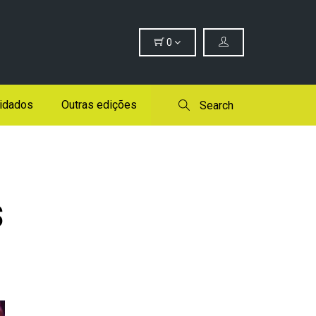
0
idados
Outras edições
Search
s