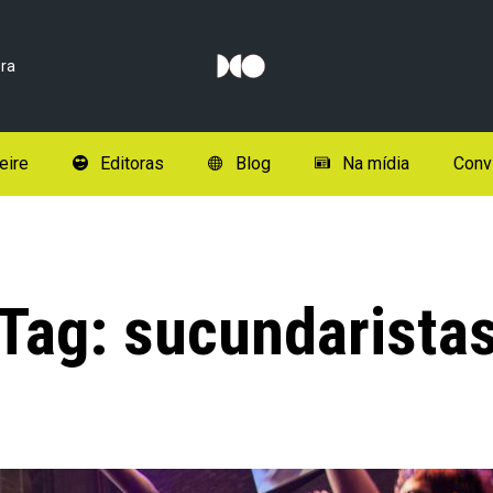
ra
eire
Editoras
Blog
Na mídia
Conv
Tag:
sucundarista