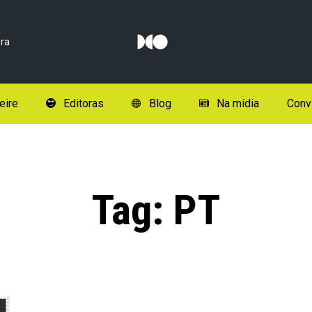
ra
eire
Editoras
Blog
Na mídia
Conv
Tag:
PT