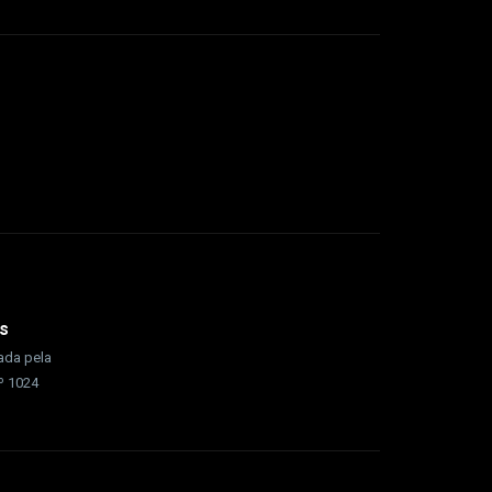
s
rada pela
nº 1024