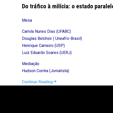
Do tráfico à milícia: o estado parale
Mesa
Camila Nunes Dias (UFABC)
Douglas Belchior ( Uneafro-Brasil)
Henrique Carneiro (USP)
Luiz Eduardo Soares (UERJ)
Mediação
Hudson Corrêa (Jornalista)
Continue Reading