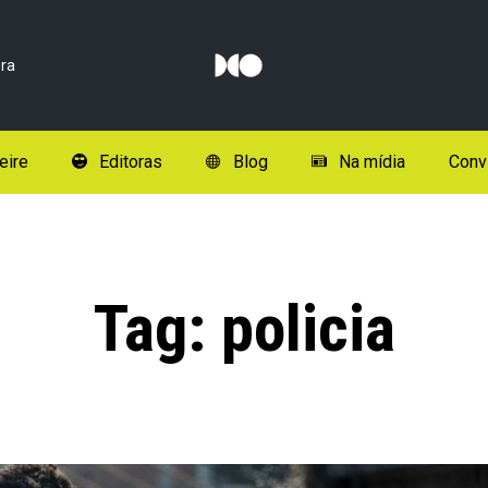
ra
eire
Editoras
Blog
Na mídia
Conv
Tag:
policia