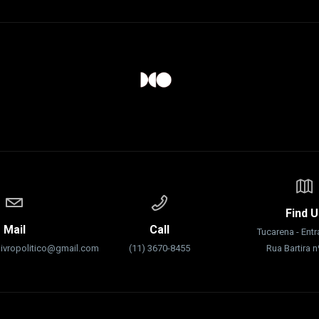
Find U
Mail
Call
Tucarena - Ent
livropolitico@gmail.com
(11) 3670-8455
Rua Bartira 