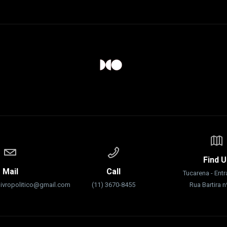
Find U
Mail
Call
Tucarena - Ent
livropolitico@gmail.com
(11) 3670-8455
Rua Bartira 