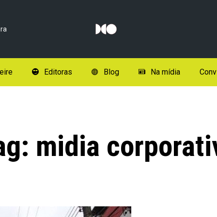
ra
eire
Editoras
Blog
Na mídia
Conv
ag:
midia corporati