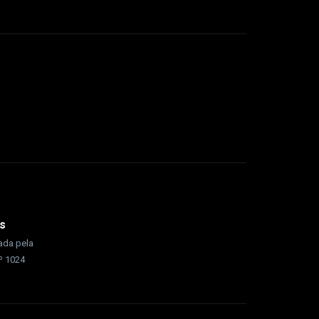
s
rada pela
nº 1024