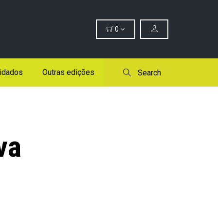
0
idados
Outras edições
Search
va