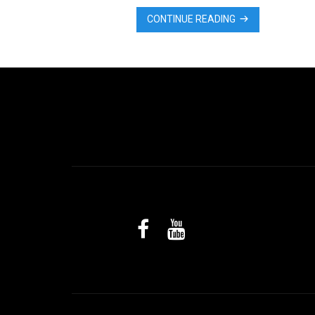
compreender que essa ciência deve ser
CONTINUE READING
completada por saber recuar ordenadamente.
É preciso compreender (…) que não se pode
triunfar sem saber atacar nem sem saber
empreender retirada …