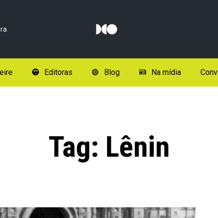
ra
eire
Editoras
Blog
Na mídia
Conv
Tag:
Lênin