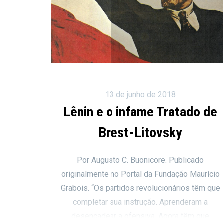
13 de junho de 2018
Lênin e o infame Tratado de
Brest-Litovsky
Por Augusto C. Buonicore. Publicado
originalmente no Portal da Fundação Maurício
Grabois. “Os partidos revolucionários têm que
completar sua instrução. Aprenderam a
desencadear a ofensiva. Agora têm que