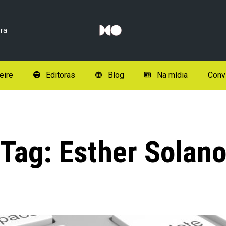
ra
eire
Editoras
Blog
Na mídia
Conv
Tag:
Esther Solan