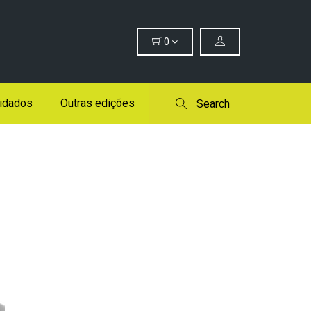
0
idados
Outras edições
Search
o