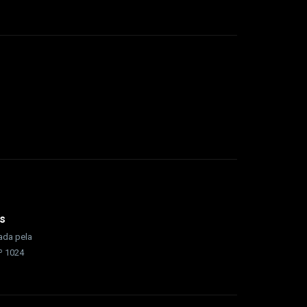
s
rada pela
nº 1024