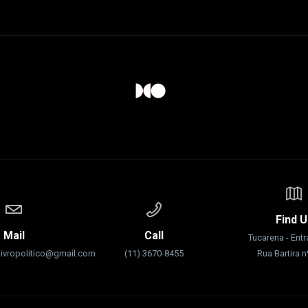
Find U
Mail
Call
Tucarena - Ent
livropolitico@gmail.com
(11) 3670-8455
Rua Bartira 