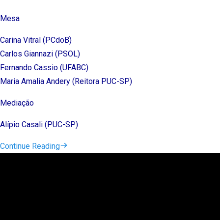
Mesa
Carina Vitral (PCdoB)
Carlos Giannazi (PSOL)
Fernando Cassio (UFABC)
Maria Amalia Andery (Reitora PUC-SP)
Mediação
Alípio Casali (PUC-SP)
Continue Reading