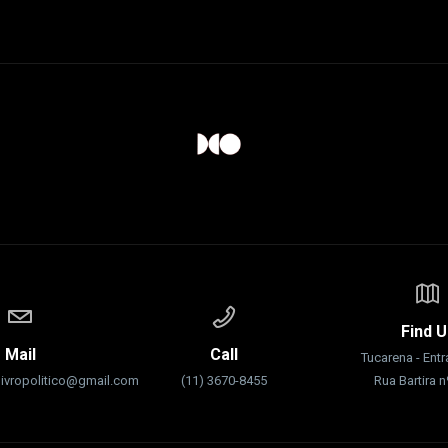
Find U
Mail
Call
Tucarena - Ent
livropolitico@gmail.com
(11) 3670-8455
Rua Bartira 