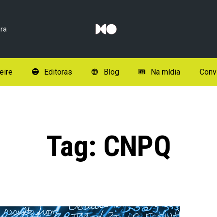
ra
eire
Editoras
Blog
Na mídia
Conv
Tag:
CNPQ