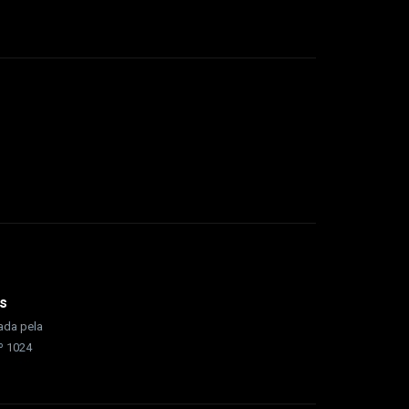
s
rada pela
nº 1024