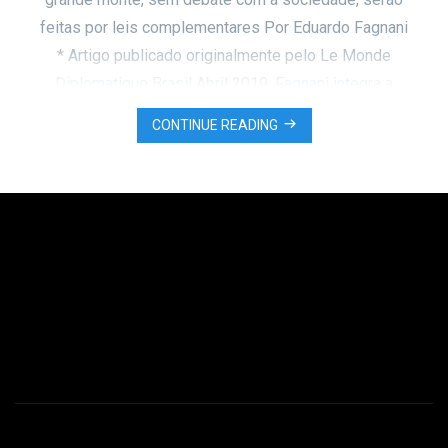
feitas por leis complementares Por Eduardo Fagnani
* Artigo publicado originalmente pelo Le Monde
Diplomatique Brasil Abril 2019. Fagnani integra a
mesa “Reforma da Previdência: o fim da
CONTINUE READING
aposentadoria?” Ajustar periodicamente o sistema
previdenciário é usual em nações desenvolvidas.
Mas são …