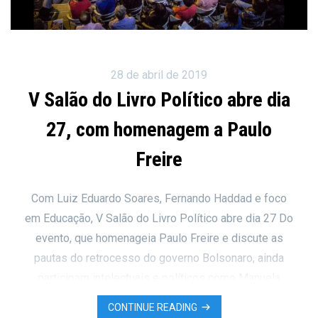
28 de abril de 2019
V Salão do Livro Político abre dia
27, com homenagem a Paulo
Freire
Com Luiz Eduardo Soares, Fernando Haddad e foco
em Educação, V Salão do Livro Político abre dia 27 Do
evento, que homenageia Paulo Freire e discute as
pautas do retrocesso do governo Bolsonaro, ainda
participam intelectuais e políticos como Manuela
D’Ávila, Flávio Dino, Guilheme Wisnik, Eduardo
CONTINUE READING
Fagnani, Sabrina Fernandes, João Sicsú e a reitora da